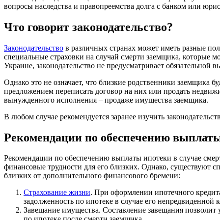
вопросы наследства и правопреемства долга с банком или юри
Что говорит законодательство?
Законодательство
в различных странах может иметь разные пол
специальные страховки на случай смерти заемщика, которые м
Украине, законодательство не предусматривает обязательной 
Однако это не означает, что близкие родственники заемщика б
предложением переписать договор на них или продать недвижи
вынужденного исполнения – продаже имущества заемщика.
В любом случае рекомендуется заранее изучить законодательст
Рекомендации по обеспечению выплаты 
Рекомендации по обеспечению выплаты ипотеки в случае смерт
финансовые трудности для его близких. Однако, существуют с
близких от дополнительного финансового бремени:
Страхование жизни
. При оформлении ипотечного кредита
задолженность по ипотеке в случае его непредвиденной 
Завещание имущества. Составление завещания позволит 
по ипотеке после смерти заемщика.