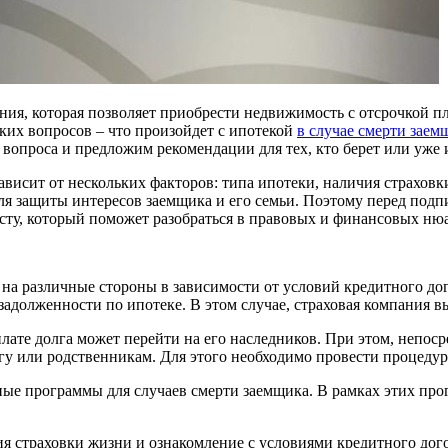
ия, которая позволяет приобрести недвижимость с отсрочкой пл
ких вопросов – что произойдет с ипотекой
в случае смерти заем
 вопроса и предложим рекомендации для тех, кто берет или уже
зависит от нескольких факторов: типа ипотеки, наличия страхов
ля защиты интересов заемщика и его семьи. Поэтому перед подп
исту, который поможет разобраться в правовых и финансовых ню
 на различные стороны в зависимости от условий кредитного до
адолженности по ипотеке. В этом случае, страховая компания в
плате долга может перейти на его наследников. При этом, непо
гу или родственникам. Для этого необходимо провести процедур
ые программы для случаев смерти заемщика. В рамках этих про
 страховки жизни и ознакомление с условиями кредитного догов