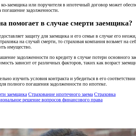
о-заемщика или поручителя в ипотечный договор может обеспеч
а погашение задолженности.
на помогает в случае смерти заемщика?
редоставляет защиту для заемщика и его семьи в случае его нео
страховка на случай смерти, то страховая компания возьмет на с
ить имущество.
ашение задолженности по кредиту в случае потери основного за
мость зависит от различных факторов, таких как возраст заемщи
льно изучить условия контракта и убедиться в его соответстви
 для полного погашения задолженности по ипотеке.
рти заемщика
Страхование ипотечного заема
Страховка
сиональное решение вопросов финансового права