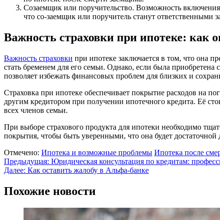
Созаемщик или поручительство. Возможность включения к
что со-заемщик или поручитель станут ответственными з
Важность страховки при ипотеке: как о
Важность страховки
при ипотеке заключается в том, что она п
стать бременем для его семьи. Однако, если была приобретена 
позволяет избежать финансовых проблем для близких и сохран
Страховка при ипотеке обеспечивает покрытие расходов на пог
другим кредитором при получении ипотечного кредита. Её стои
всех членов семьи.
При выборе страхового продукта для ипотеки необходимо тщате
покрытия, чтобы быть уверенными, что она будет достаточной
Отмечено:
Ипотека и возможные проблемы
Ипотека после сме
Навигация
Предыдущая:
Юридическая консультация по кредитам: профес
Далее:
Как оставить жалобу в Альфа-банке
по
записям
Похожие новости