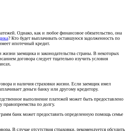
атежей. Однако, как и любое финансовое обязательство, она
щика
? Кто будет выплачивать оставшуюся задолженность по
 имеет ипотечный кредит.
ки жизни заемщика и законодательства страны. В некоторых
исанием договора следует тщательно изучить условия
ансах.
говора и наличия страховки жизни. Если заемщик имел
ыплачивает деньги банку или другому кредитору.
средственное выполнение платежей может быть предоставлено
у правопреемства по долгу.
грамм банк может предоставить определенную помощь семье
ора. В случае отсутствия страховки, рекомендуется обсудить