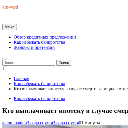
Перейти
krn-vesti
к
Обзоры экономики и финансов : справочник полезных советов
содержимому
Меню
Обзор кредитных предложений
Как избежать банкротства
Жалобы и претензии
Найти:
Главная
Как избежать банкротства
Кто выплачивает ипотеку в случае смерти заемщика: отв
Как избежать банкротства
Кто выплачивает ипотеку в случае сме
anton_batutin
3 года спустя
3 года спустя
0
1 минуты