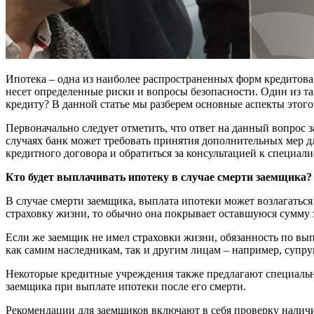
Ипотека – одна из наиболее распространенных форм кредитован
несет определенные риски и вопросы безопасности. Один из та
кредиту? В данной статье мы разберем основные аспекты этого
Первоначально следует отметить, что ответ на данный вопрос 
случаях банк может требовать принятия дополнительных мер д
кредитного договора и обратиться за консультацией к специал
Кто будет выплачивать ипотеку в случае смерти заемщика?
В случае смерти заемщика, выплата ипотеки может возлагаться
страховку жизни, то обычно она покрывает оставшуюся сумму з
Если же заемщик не имел страховки жизни, обязанность по вы
как самим наследникам, так и другим лицам – например, супру
Некоторые кредитные учреждения также предлагают специальн
заемщика при выплате ипотеки после его смерти.
Рекомендации для заемщиков включают в себя проверку наличия