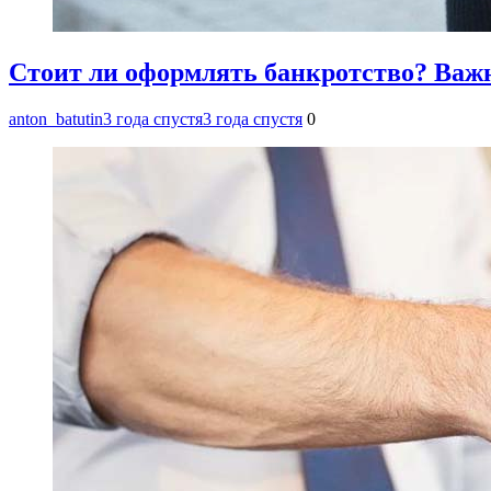
Стоит ли оформлять банкротство? Важ
anton_batutin
3 года спустя
3 года спустя
0