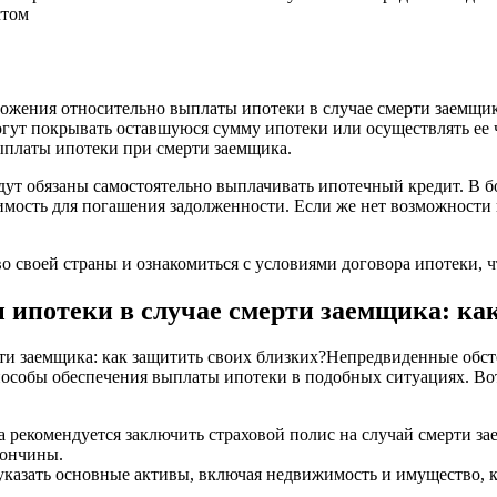
стом
ожения относительно выплаты ипотеки в случае смерти заемщика
огут покрывать оставшуюся сумму ипотеки или осуществлять ее 
выплаты ипотеки при смерти заемщика.
удут обязаны самостоятельно выплачивать ипотечный кредит. В б
мость для погашения задолженности. Если же нет возможности 
во своей страны и ознакомиться с условиями договора ипотеки,
ипотеки в случае смерти заемщика: как
и заемщика: как защитить своих близких?Непредвиденные обстоя
пособы обеспечения выплаты ипотеки в подобных ситуациях. Во
 рекомендуется заключить страховой полис на случай смерти за
кончины.
указать основные активы, включая недвижимость и имущество, 