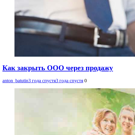
Как закрыть ООО через продажу
anton_batutin
3 года спустя
3 года спустя
0