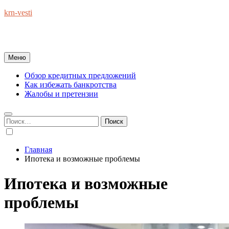
Перейти
krn-vesti
к
Обзоры экономики и финансов : справочник полезных
содержимому
советов на каждый день
Меню
Обзор кредитных предложений
Как избежать банкротства
Жалобы и претензии
Найти:
Главная
Ипотека и возможные проблемы
Ипотека и возможные
проблемы