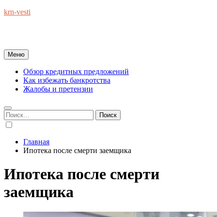
Перейти
krn-vesti
к
Обзоры экономики и финансов : справочник полезных
содержимому
советов на каждый день
Меню
Обзор кредитных предложений
Как избежать банкротства
Жалобы и претензии
Найти:
Главная
Ипотека после смерти заемщика
Ипотека после смерти
заемщика