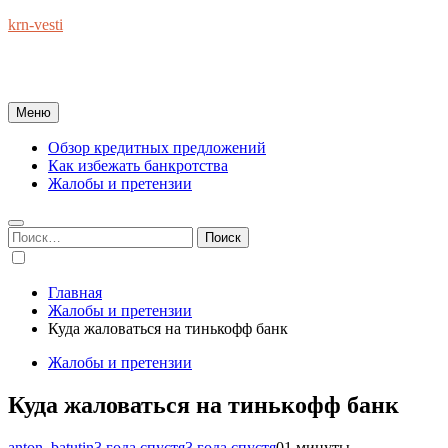
Перейти
krn-vesti
к
Обзоры экономики и финансов : справочник полезных
содержимому
советов на каждый день
Меню
Обзор кредитных предложений
Как избежать банкротства
Жалобы и претензии
Найти:
Главная
Жалобы и претензии
Куда жаловаться на тинькофф банк
Жалобы и претензии
Куда жаловаться на тинькофф банк
anton_batutin
3 года спустя
3 года спустя
0
1 минуты