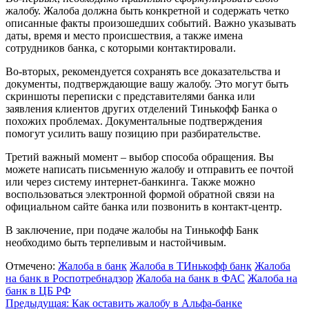
жалобу. Жалоба должна быть конкретной и содержать четко
описанные факты произошедших событий. Важно указывать
даты, время и место происшествия, а также имена
сотрудников банка, с которыми контактировали.
Во-вторых, рекомендуется сохранять все доказательства и
документы, подтверждающие вашу жалобу. Это могут быть
скриншоты переписки с представителями банка или
заявления клиентов других отделений Тинькофф Банка о
похожих проблемах. Документальные подтверждения
помогут усилить вашу позицию при разбирательстве.
Третий важный момент – выбор способа обращения. Вы
можете написать письменную жалобу и отправить ее почтой
или через систему интернет-банкинга. Также можно
воспользоваться электронной формой обратной связи на
официальном сайте банка или позвонить в контакт-центр.
В заключение, при подаче жалобы на Тинькофф Банк
необходимо быть терпеливым и настойчивым.
Отмечено:
Жалоба в банк
Жалоба в ТИнькофф банк
Жалоба
на банк в Роспотребнадзор
Жалоба на банк в ФАС
Жалоба на
банк в ЦБ РФ
Навигация
Предыдущая:
Как оставить жалобу в Альфа-банке