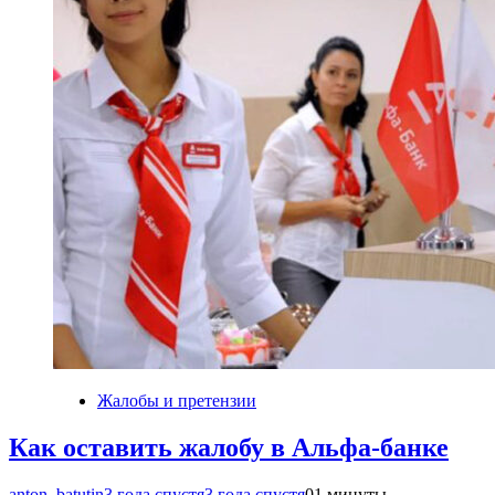
Жалобы и претензии
Как оставить жалобу в Альфа-банке
anton_batutin
3 года спустя
3 года спустя
0
1 минуты