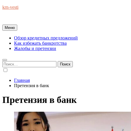
Перейти
krn-vesti
к
Обзоры экономики и финансов : справочник полезных советов
содержимому
Меню
Обзор кредитных предложений
Как избежать банкротства
Жалобы и претензии
Найти:
Главная
Претензия в банк
Претензия в банк